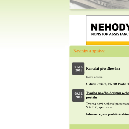
Novinky a zprávy:
01.12.
Kancelář přestěhována
2016
Nová adresa :
U dubu 749/76,147 00 Praha 4
Tvorba nového designu web
09.02.
2010
portálu
Tvorba nové webové prezentace
S.A.T.Y., spol. s r.o.
Informace jsou průběžně aktu