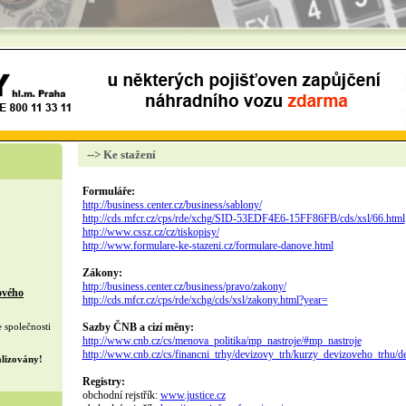
--> Ke stažení
Formuláře:
http://business.center.cz/business/sablony/
http://cds.mfcr.cz/cps/rde/xchg/SID-53EDF4E6-15FF86FB/cds/xsl/66.html
http://www.cssz.cz/cz/tiskopisy/
http://www.formulare-ke-stazeni.cz/formulare-danove.html
Zákony:
http://business.center.cz/business/pravo/zakony/
ového
http://cds.mfcr.cz/cps/rde/xchg/cds/xsl/zakony.html?year=
 společnosti
Sazby ČNB a cizí měny:
http://www.cnb.cz/cs/menova_politika/mp_nastroje/#mp_nastroje
http://www.cnb.cz/cs/financni_trhy/devizovy_trh/kurzy_devizoveho_trhu/d
alizovány!
Registry:
obchodní rejstřík:
www.justice.cz