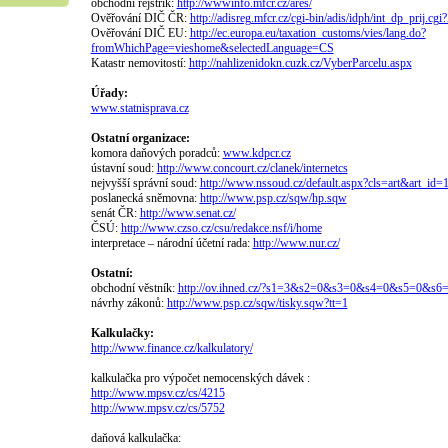
obchodní rejstřík:
http://wwwinfo.mfcr.cz/ares/
Ověřování DIČ ČR:
http://adisreg.mfcr.cz/cgi-bin/adis/idph/int_dp_pr
Ověřování DIČ EU:
http://ec.europa.eu/taxation_customs/vies/lang.do?
fromWhichPage=vieshome&selectedLanguage=CS
Katastr nemovitostí:
http://nahlizenidokn.cuzk.cz/VyberParcelu.aspx
Úřady:
www.statnisprava.cz
Ostatní organizace:
komora daňových poradců:
www.kdpcr.cz
ústavní soud:
http://www.concourt.cz/clanek/internetcs
nejvyšší správní soud:
http://www.nssoud.cz/default.aspx?cls=art&art_id=
poslanecká sněmovna:
http://www.psp.cz/sqw/hp.sqw
senát ČR:
http://www.senat.cz/
ČSÚ:
http://www.czso.cz/csu/redakce.nsf/i/home
interpretace – národní účetní rada:
http://www.nur.cz/
Ostatní:
obchodní věstník:
http://ov.ihned.cz/?s1=3&s2=0&s3=0&s4=0&s5=0&s
návrhy zákonů:
http://www.psp.cz/sqw/tisky.sqw?tt=1
Kalkulačky:
http://www.finance.cz/kalkulatory/
kalkulačka pro výpočet nemocenských dávek :
http://www.mpsv.cz/cs/4215
http://www.mpsv.cz/cs/5752
daňová kalkulačka: